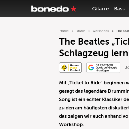
Gitarre
Bass
Home
Drums
Workshops
The Beat
The Beatles „Tic
Schlagzeug lern
J
Mit „Ticket to Ride“ beginnen 
gesagt
das legendäre Drummi
Song ist ein echter Klassiker d
zu den am häufigsten diskutie
das zeigen wir euch anhand v
Workshop.