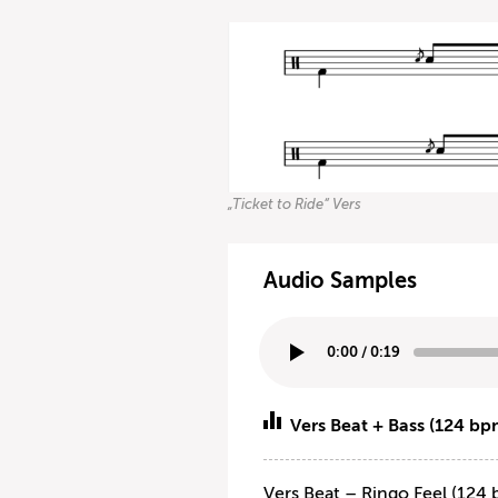
„Ticket to Ride“ Vers
Audio Samples
0:00
/
0:19
Vers Beat + Bass (124 bp
Vers Beat – Ringo Feel (124