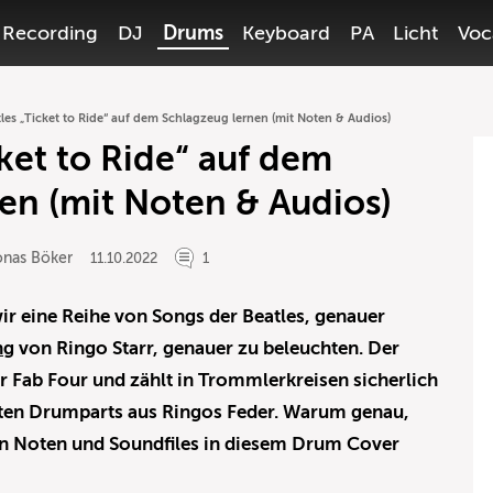
Recording
DJ
Drums
Keyboard
PA
Licht
Voc
les „Ticket to Ride“ auf dem Schlagzeug lernen (mit Noten & Audios)
ket to Ride“ auf dem
en (mit Noten & Audios)
onas Böker
11.10.2022
1
wir eine Reihe von Songs der Beatles, genauer
ng
von Ringo Starr, genauer zu beleuchten. Der
er Fab Four und zählt in Trommlerkreisen sicherlich
rten Drumparts aus Ringos Feder. Warum genau,
on Noten und Soundfiles in diesem Drum Cover