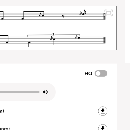
HQ
m)
 bpm)