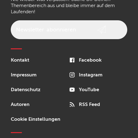
Walrus Audio
Epiphone
Themenbereich aus und bleibe immer auf dem
Laufenden!
beyerdynamic
AKG
DW
Vox
AKAI Professional
PRS
Newsletter
abonnieren
Audio-Technica
Presonus
Reloop
Rode
MXR
Kontakt
Facebook
Steinberg
Sonor
Blackstar
Impressum
Instagram
Datenschutz
YouTube
Autoren
RSS Feed
Cookie Einstellungen