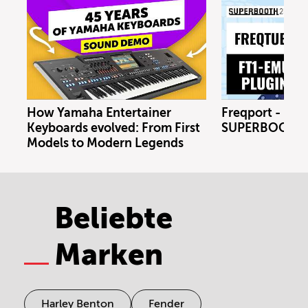
How Yamaha Entertainer
Freqport - FT1
Keyboards evolved: From First
SUPERBOOTH 
Models to Modern Legends
Beliebte
Marken
Harley Benton
Fender