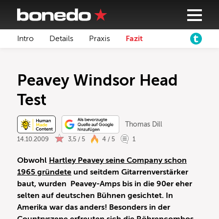
Intro
Details
Praxis
Fazit
Peavey Windsor Head
Test
Thomas Dill
14.10.2009
3,5 / 5
4 / 5
1
Obwohl
Hartley Peavey seine Company schon
1965 gründete
und seitdem Gitarrenverstärker
baut, wurden Peavey-Amps bis in die 90er eher
selten auf deutschen Bühnen gesichtet. In
Amerika war das anders! Besonders in der