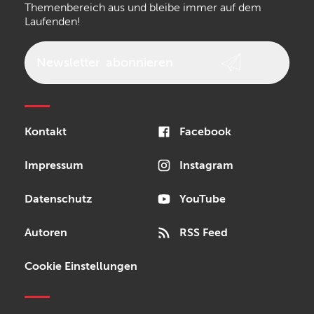
Walrus Audio
Epiphone
Themenbereich aus und bleibe immer auf dem
Laufenden!
beyerdynamic
AKG
DW
Vox
AKAI Professional
PRS
Newsletter
abonnieren
Audio-Technica
Presonus
Reloop
Rode
MXR
Kontakt
Facebook
Steinberg
Sonor
Blackstar
Impressum
Instagram
Datenschutz
YouTube
Autoren
RSS Feed
Cookie Einstellungen