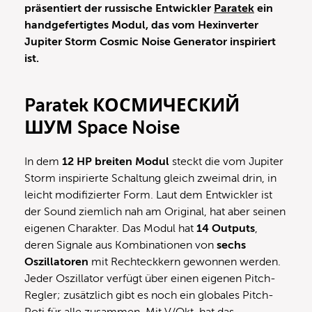
präsentiert der russische Entwickler
Paratek
ein
handgefertigtes Modul, das vom Hexinverter
Jupiter Storm Cosmic Noise Generator inspiriert
ist.
Paratek КОСМИЧЕСКИЙ
ШУМ Space Noise
In dem
12 HP breiten Modul
steckt die vom Jupiter
Storm inspirierte Schaltung gleich zweimal drin, in
leicht modifizierter Form. Laut dem Entwickler ist
der Sound ziemlich nah am Original, hat aber seinen
eigenen Charakter. Das Modul hat
14 Outputs
,
deren Signale aus Kombinationen von
sechs
Oszillatoren
mit Rechteckkern gewonnen werden.
Jeder Oszillator verfügt über einen eigenen Pitch-
Regler; zusätzlich gibt es noch ein globales Pitch-
Poti für alle zusammen. Mit V/Okt. hat das