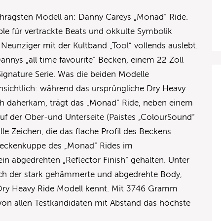
hrägsten Modell an: Danny Careys „Monad“ Ride.
ible für vertrackte Beats und okkulte Symbolik
 Neunziger mit der Kultband „Tool“ vollends auslebt.
annys „all time favourite“ Becken, einem 22 Zoll
Signature Serie. Was die beiden Modelle
fensichtlich: während das ursprüngliche Dry Heavy
ish daherkam, trägt das „Monad“ Ride, neben einem
 auf der Ober-und Unterseite (Paistes „ColourSound“
le Zeichen, die das flache Profil des Beckens
e Beckenkuppe des „Monad“ Rides im
ein abgedrehten „Reflector Finish“ gehalten. Unter
edoch der stark gehämmerte und abgedrehte Body,
ry Heavy Ride Modell kennt. Mit 3746 Gramm
von allen Testkandidaten mit Abstand das höchste