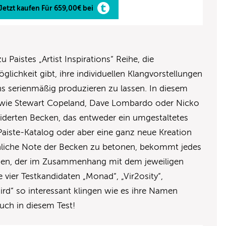
Jetzt kaufen Für 659,00€ bei
 Paistes „Artist Inspirations“ Reihe, die
lichkeit gibt, ihre individuellen Klangvorstellungen
s serienmäßig produzieren zu lassen. In diesem
wie Stewart Copeland, Dave Lombardo oder Nicko
derten Becken, das entweder ein umgestaltetes
iste-Katalog oder aber eine ganz neue Kreation
nliche Note der Becken zu betonen, bekommt jedes
amen, der im Zusammenhang mit dem jeweiligen
vier Testkandidaten „Monad“, „Vir2osity“,
ird“ so interessant klingen wie es ihre Namen
euch in diesem Test!