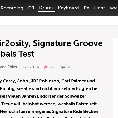
Recording
DJ
Drums
Keyboard
PA
Licht
Voc
ir2osity, Signature Groove
bals Test
onas Böker
06.05.2016
4 / 5
0
y Carey, John „JR“ Robinson, Carl Palmer und
ichtig, sie alle sind nicht nur sehr erfolgreiche
eit vielen Jahren Endorser der Schweizer
 Treue will belohnt werden, weshalb Paiste seit
 Herrschaften ein eigenes Signature Ride Becken