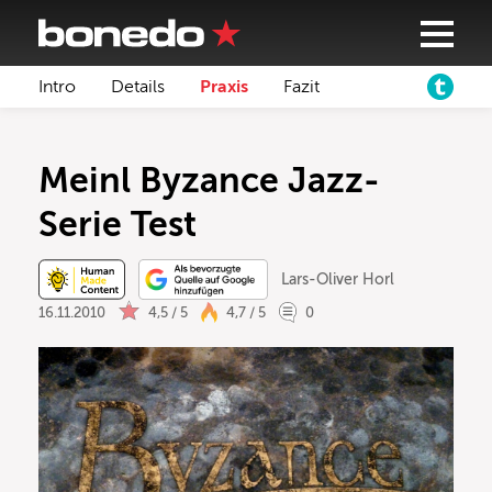
Intro
Details
Praxis
Fazit
Meinl Byzance Jazz-
Serie Test
Lars-Oliver Horl
16.11.2010
4,5 / 5
4,7 / 5
0