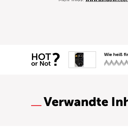
?
HOT
Wie heiß fi
or Not
Verwandte Inh