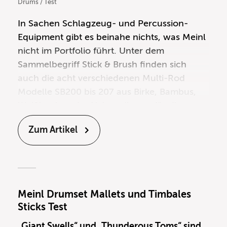
Drums / Test
In Sachen Schlagzeug- und Percussion-
Equipment gibt es beinahe nichts, was Meinl
nicht im Portfolio führt. Unter dem
Sammelbegriff Stick & Brush finden sich
auch die acht verschiedenen Multi-Rod
Modelle SB200 bis 207 aus Birke, Bambus,
Weißbuche oder Nylon, die uns für diesen
Test freundlicherweise zur Verfügung
Zum Artikel
gestellt wurden.
Meinl Drumset Mallets und Timbales
Sticks Test
„Giant Swells“ und „Thunderous Toms“ sind