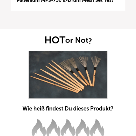
Millenium MPS-750 E-Drum Mesh Set Test
HOT
or Not
?
Wie heiß findest Du dieses Produkt?