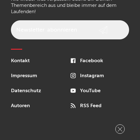
Walrus Audio
Epiphone
Themenbereich aus und bleibe immer auf dem
Laufenden!
beyerdynamic
AKG
DW
Vox
AKAI Professional
PRS
Newsletter
abonnieren
Audio-Technica
Presonus
Reloop
Rode
MXR
Kontakt
Facebook
Steinberg
Sonor
Blackstar
Impressum
Instagram
Datenschutz
YouTube
Autoren
RSS Feed
Cookie Einstellungen