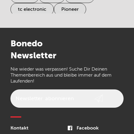
tc electronic
Pioneer
Electro Harmonix
Universal Audio
Stairville
Sennheiser
Millenium
Bonedo
Arturia
IK Multimedia
Newsletter
the t.bone
Thomann
Numark
Nie wieder was verpassen! Suche Dir Deinen
Walrus Audio
Epiphone
Themenbereich aus und bleibe immer auf dem
Laufenden!
beyerdynamic
AKG
DW
Vox
AKAI Professional
PRS
Newsletter
abonnieren
Audio-Technica
Presonus
Reloop
Rode
MXR
Kontakt
Facebook