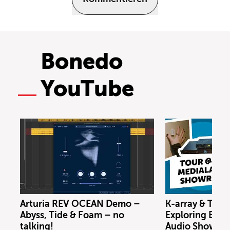
Bonedo
YouTube
Arturia REV OCEAN Demo –
K-array & Trin
Abyss, Tide & Foam – no
Exploring Berl
talking!
Audio Showro