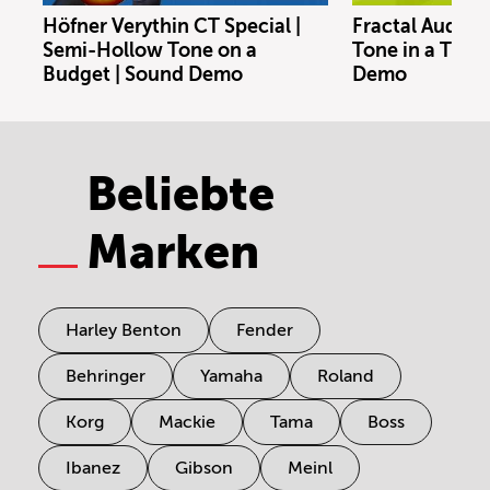
Höfner Verythin CT Special |
Fractal Audio 
Semi-Hollow Tone on a
Tone in a Tiny
Budget | Sound Demo
Demo
Beliebte
Marken
Harley Benton
Fender
Behringer
Yamaha
Roland
Korg
Mackie
Tama
Boss
Ibanez
Gibson
Meinl