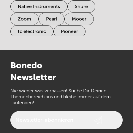
Native Instruments
Shure
Zoom
Pearl
Mooer
tc electronic
Pioneer
Electro Harmonix
Universal Audio
Stairville
Sennheiser
Millenium
Bonedo
Arturia
IK Multimedia
Newsletter
the t.bone
Thomann
Numark
Nie wieder was verpassen! Suche Dir Deinen
Walrus Audio
Epiphone
Themenbereich aus und bleibe immer auf dem
Laufenden!
beyerdynamic
AKG
DW
Vox
AKAI Professional
PRS
Newsletter
abonnieren
Audio-Technica
Presonus