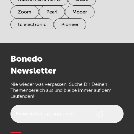
Zoom
Pearl
Mooer
tc electronic
Pioneer
Electro Harmonix
Universal Audio
Stairville
Sennheiser
Millenium
Bonedo
Arturia
IK Multimedia
Newsletter
the t.bone
Thomann
Numark
Nie wieder was verpassen! Suche Dir Deinen
Walrus Audio
Epiphone
Themenbereich aus und bleibe immer auf dem
Laufenden!
beyerdynamic
AKG
DW
Vox
AKAI Professional
PRS
Newsletter
abonnieren
Audio-Technica
Presonus