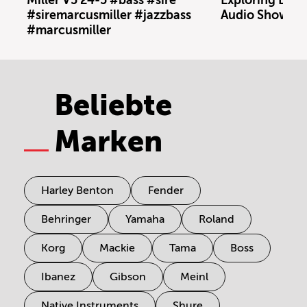
Miller V5 24-5 #bass #sire
Exploring Berl
#siremarcusmiller #jazzbass
Audio Showro
#marcusmiller
Beliebte
Marken
Harley Benton
Fender
Behringer
Yamaha
Roland
Korg
Mackie
Tama
Boss
Ibanez
Gibson
Meinl
Native Instruments
Shure