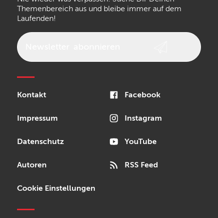
Walrus Audio
Epiphone
Themenbereich aus und bleibe immer auf dem
Laufenden!
beyerdynamic
AKG
DW
Vox
AKAI Professional
PRS
Newsletter
abonnieren
Audio-Technica
Presonus
Reloop
Rode
MXR
Kontakt
Facebook
Steinberg
Sonor
Blackstar
Impressum
Instagram
Datenschutz
YouTube
Autoren
RSS Feed
Cookie Einstellungen