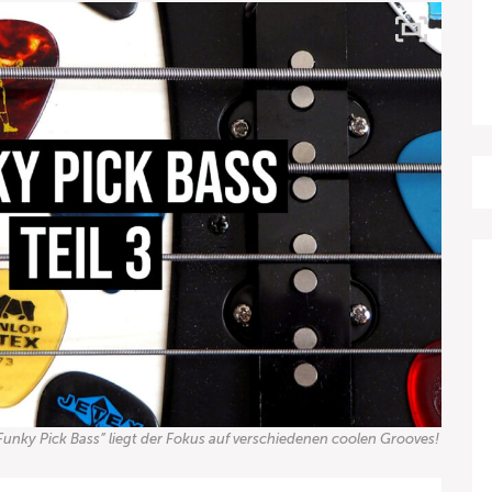
Funky Pick Bass” liegt der Fokus auf verschiedenen coolen Grooves!