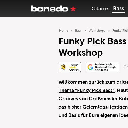
Gitarre
Bass
Home
Bass
Workshops
Funky Pick
Funky Pick Bass 
Workshop
T
Willkommen zurück zum dritte
Thema “Funky Pick Bass”
. Heu
Grooves von Großmeister Bobby
das bisher
Gelernte zu festig
und Basis für Eure eigenen Ide