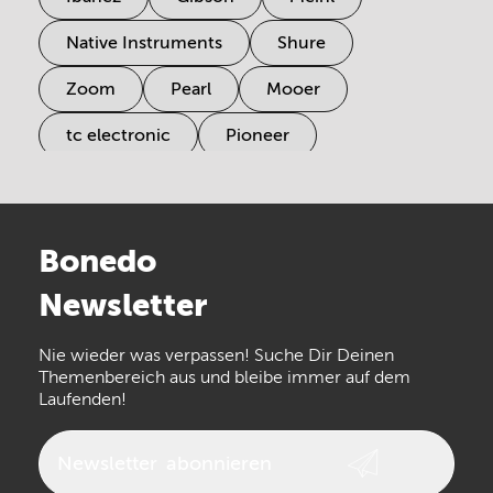
Native Instruments
Shure
Zoom
Pearl
Mooer
tc electronic
Pioneer
Electro Harmonix
Universal Audio
Stairville
Sennheiser
Millenium
Bonedo
Arturia
IK Multimedia
Newsletter
the t.bone
Thomann
Numark
Nie wieder was verpassen! Suche Dir Deinen
Walrus Audio
Epiphone
Themenbereich aus und bleibe immer auf dem
Laufenden!
beyerdynamic
AKG
DW
Vox
AKAI Professional
PRS
Newsletter
abonnieren