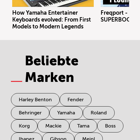
How Yamaha Entertainer
Freqport - FT1
Keyboards evolved: From First
SUPERBOOTH 
Models to Modern Legends
Beliebte
Marken
Harley Benton
Fender
Behringer
Yamaha
Roland
Korg
Mackie
Tama
Boss
Ibanez
Gibson
Meinl