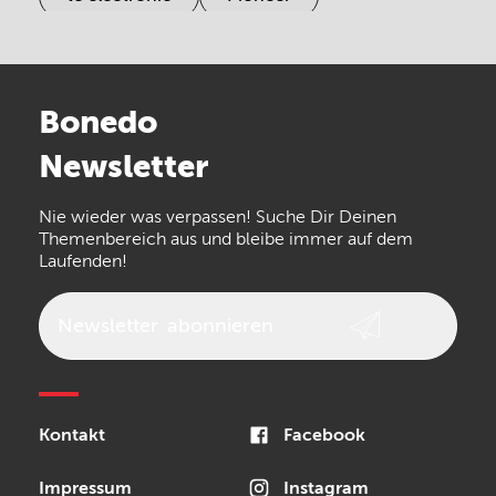
Electro Harmonix
Universal Audio
Stairville
Sennheiser
Millenium
Bonedo
Arturia
IK Multimedia
Newsletter
the t.bone
Thomann
Numark
Nie wieder was verpassen! Suche Dir Deinen
Walrus Audio
Epiphone
Themenbereich aus und bleibe immer auf dem
Laufenden!
beyerdynamic
AKG
DW
Vox
AKAI Professional
PRS
Newsletter
abonnieren
Audio-Technica
Presonus
Reloop
Rode
MXR
Kontakt
Facebook
Steinberg
Sonor
Blackstar
Impressum
Instagram