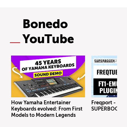
Bonedo
YouTube
How Yamaha Entertainer
Freqport - FT1
Keyboards evolved: From First
SUPERBOOTH 
Models to Modern Legends