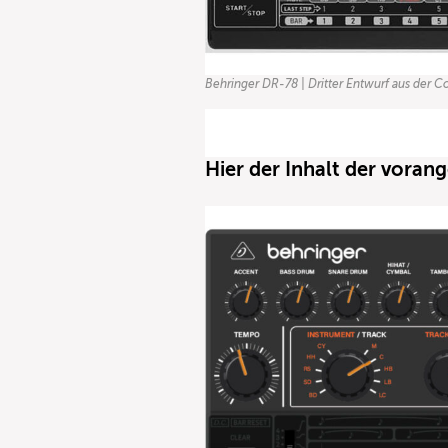
Behringer DR-78 | Dritter Entwurf aus der 
Hier der Inhalt der vora