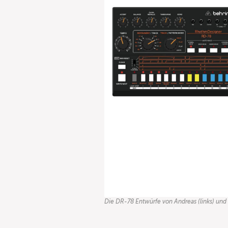
Die DR-78 Entwürfe von Andreas (links) und K