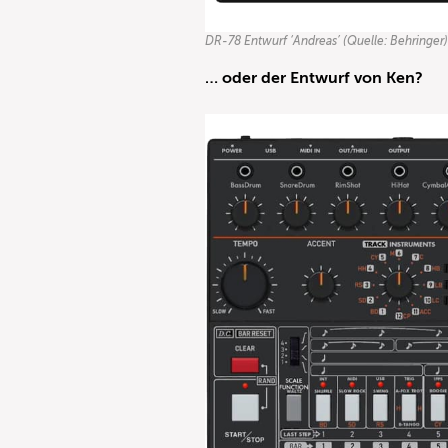
DR-78 Entwurf ‘Andreas’ (Quelle: Behringer
… oder der Entwurf von Ken?