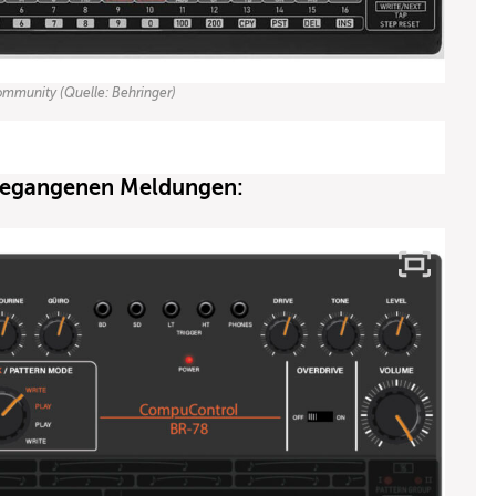
Community (Quelle: Behringer)
ngegangenen Meldungen: