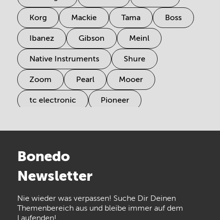
Korg
Mackie
Tama
Boss
Ibanez
Gibson
Meinl
Native Instruments
Shure
Zoom
Pearl
Mooer
tc electronic
Pioneer
Electro Harmonix
Universal Audio
Stairville
Sennheiser
Millenium
Bonedo
Arturia
IK Multimedia
Newsletter
the t.bone
Thomann
Numark
Nie wieder was verpassen! Suche Dir Deinen
Walrus Audio
Epiphone
Themenbereich aus und bleibe immer auf dem
Laufenden!