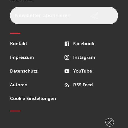
beyerdynamic
AKG
DW
Vox
AKAI Professional
PRS
Newsletter
abonnieren
Audio-Technica
Presonus
Reloop
Rode
MXR
Kontakt
Facebook
Steinberg
Sonor
Blackstar
Impressum
Instagram
Datenschutz
YouTube
Autoren
RSS Feed
Cookie Einstellungen
Copyright © 2026 Bonedo