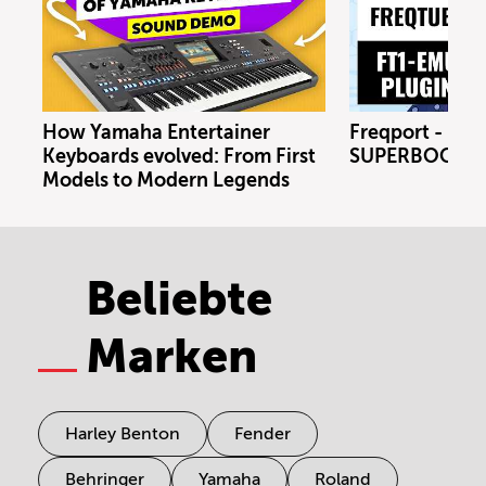
How Yamaha Entertainer
Freqport - FT1
Keyboards evolved: From First
SUPERBOOTH 
Models to Modern Legends
Beliebte
Marken
Harley Benton
Fender
Behringer
Yamaha
Roland