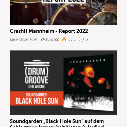
CrashIt Mannheim - Report 2022
Lars-Oliver Horl
24.10.2022
5 / 5
3
Soundgarden „Black Hole Sun“ auf dem