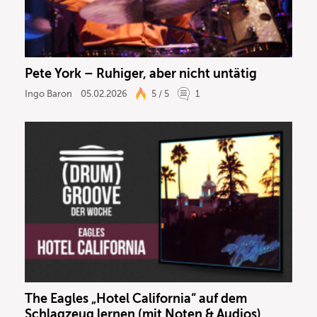
Pete York – Ruhiger, aber nicht untätig
Ingo Baron
05.02.2026
5 / 5
1
The Eagles „Hotel California“ auf dem
Schlagzeug lernen (mit Noten & Audios)