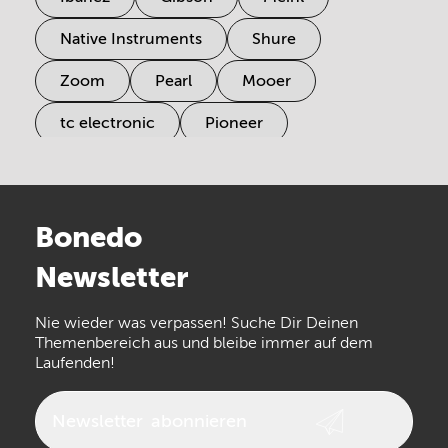
Native Instruments
Shure
Zoom
Pearl
Mooer
tc electronic
Pioneer
Electro Harmonix
Universal Audio
Stairville
Sennheiser
Millenium
Bonedo
Arturia
IK Multimedia
Newsletter
the t.bone
Thomann
Numark
Nie wieder was verpassen! Suche Dir Deinen
Walrus Audio
Epiphone
Themenbereich aus und bleibe immer auf dem
Laufenden!
beyerdynamic
AKG
DW
Vox
AKAI Professional
PRS
Newsletter
abonnieren