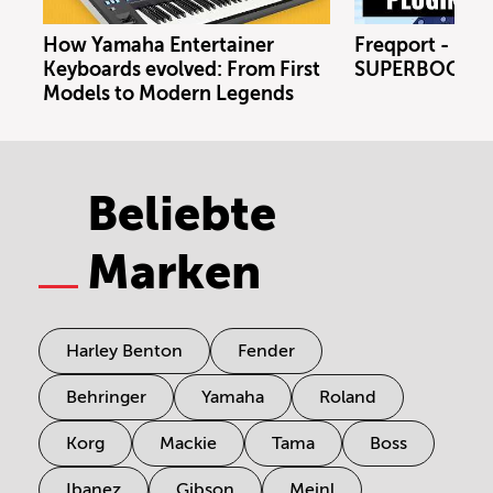
How Yamaha Entertainer
Freqport - FT1
Keyboards evolved: From First
SUPERBOOTH 
Models to Modern Legends
Beliebte
Marken
Harley Benton
Fender
Behringer
Yamaha
Roland
Korg
Mackie
Tama
Boss
Ibanez
Gibson
Meinl