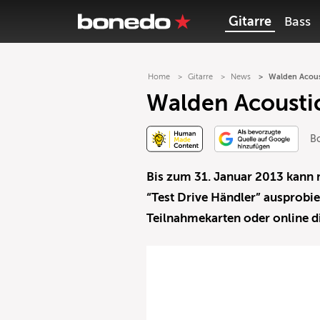
Gitarre
Bass
Home
Gitarre
News
Walden Acoust
Walden Acoustic
B
Bis zum 31. Januar 2013 kann 
“Test Drive Händler” ausprobi
Teilnahmekarten oder online d