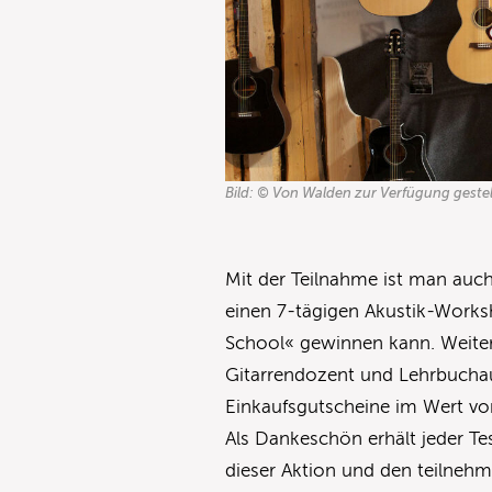
Bild: © Von Walden zur Verfügung gestel
Mit der Teilnahme ist man auc
einen 7-tägigen Akustik-Works
School« gewinnen kann. Weitere
Gitarrendozent und Lehrbuchau
Einkaufsgutscheine im Wert vo
Als Dankeschön erhält jeder Te
dieser Aktion und den teilneh