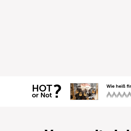
?
HOT
Wie heiß fi
or Not