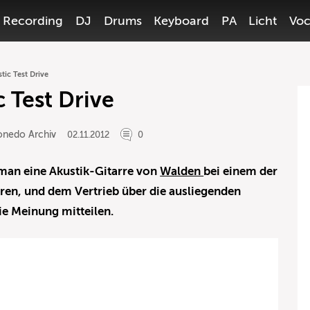
Recording
DJ
Drums
Keyboard
PA
Licht
Voc
ic Test Drive
 Test Drive
onedo Archiv
02.11.2012
0
man eine Akustik-Gitarre von
Walden
bei einem der
eren, und dem Vertrieb über die ausliegenden
ie Meinung mitteilen.