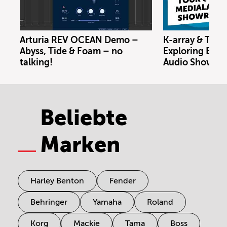
Arturia REV OCEAN Demo –
K-array & Trin
Abyss, Tide & Foam – no
Exploring Berl
talking!
Audio Showro
Beliebte
Marken
Harley Benton
Fender
Behringer
Yamaha
Roland
Korg
Mackie
Tama
Boss