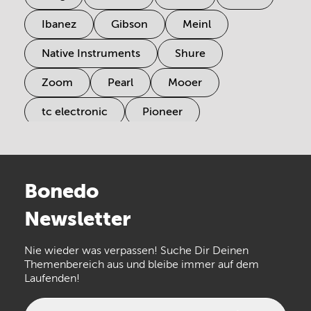
Ibanez
Gibson
Meinl
Native Instruments
Shure
Zoom
Pearl
Mooer
tc electronic
Pioneer
Electro Harmonix
Universal Audio
Stairville
Sennheiser
Millenium
Bonedo
Arturia
IK Multimedia
Newsletter
the t.bone
Thomann
Numark
Nie wieder was verpassen! Suche Dir Deinen
Walrus Audio
Epiphone
Themenbereich aus und bleibe immer auf dem
Laufenden!
beyerdynamic
AKG
DW