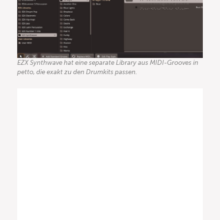
EZX Synthwave hat eine separate Library aus MIDI-Grooves in
petto, die exakt zu den Drumkits passen.