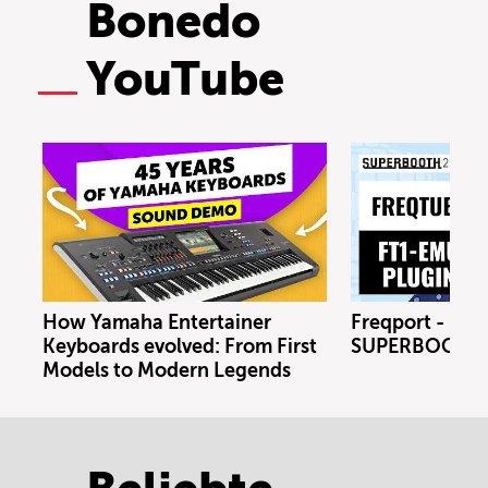
Bonedo
YouTube
How Yamaha Entertainer
Freqport - FT1
Keyboards evolved: From First
SUPERBOOTH 
Models to Modern Legends