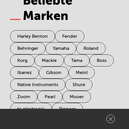
Beliebte
Marken
Harley Benton
Fender
Behringer
Yamaha
Roland
Korg
Mackie
Tama
Boss
Ibanez
Gibson
Meinl
Native Instruments
Shure
Zoom
Pearl
Mooer
tc electronic
Pioneer
Electro Harmonix
Universal Audio