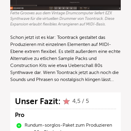
Fette Grooves aus dem Vintage Drumcomputer liefert EZX
Synthwave für die virtuellen Drummer von Toontrack. Diese
Expansion erlaubt flexibles Arrangieren auf MIDI-Basis.
Schon jetzt ist es klar: Toontrack gestaltet das
Produzieren mit einzelnen Elementen auf MIDI-
Ebene extrem flexibel. Es stellt außerdem eine echte
Alternative zu etlichen Sample Packs und
Construction Kits wie etwa Ueberschall 80s
Synthwave dar. Wenn Toontrack jetzt auch noch die
Sounds und Phrasen so nostalgisch klingen lässt…
Unser Fazit:
4,5 / 5
Pro
Rundum-sorglos-Paket zum Produzieren