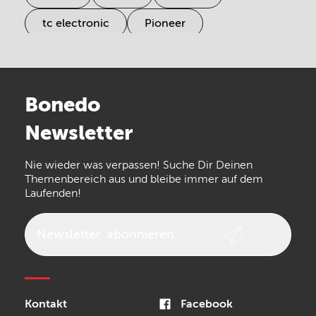
tc electronic
Pioneer
Electro Harmonix
Universal Audio
Stairville
Sennheiser
Millenium
Bonedo
Arturia
IK Multimedia
Newsletter
the t.bone
Thomann
Numark
Nie wieder was verpassen! Suche Dir Deinen
Walrus Audio
Epiphone
Themenbereich aus und bleibe immer auf dem
Laufenden!
beyerdynamic
AKG
DW
Vox
AKAI Professional
PRS
Newsletter
abonnieren
Audio-Technica
Presonus
Reloop
Rode
MXR
Kontakt
Facebook