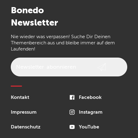
Stairville
Sennheiser
Millenium
Bonedo
Arturia
IK Multimedia
Newsletter
the t.bone
Thomann
Numark
Nie wieder was verpassen! Suche Dir Deinen
Walrus Audio
Epiphone
Themenbereich aus und bleibe immer auf dem
Laufenden!
beyerdynamic
AKG
DW
Vox
AKAI Professional
PRS
Newsletter
abonnieren
Audio-Technica
Presonus
Reloop
Rode
MXR
Kontakt
Facebook
Steinberg
Sonor
Blackstar
Impressum
Instagram
Datenschutz
YouTube