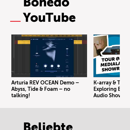
Bonedo
YouTube
Arturia REV OCEAN Demo –
K-array & Trin
Abyss, Tide & Foam – no
Exploring Berl
talking!
Audio Showro
Beliebte