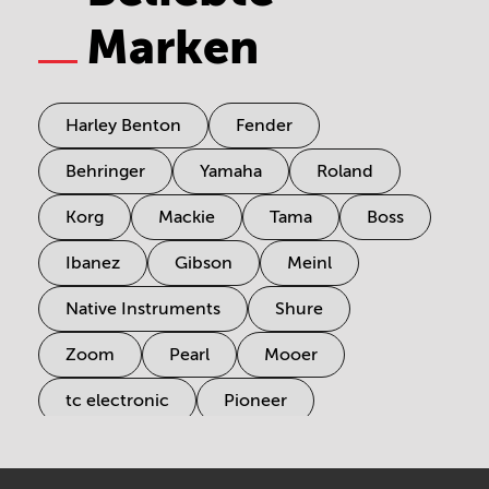
Marken
Harley Benton
Fender
Behringer
Yamaha
Roland
Korg
Mackie
Tama
Boss
Ibanez
Gibson
Meinl
Native Instruments
Shure
Zoom
Pearl
Mooer
tc electronic
Pioneer
Electro Harmonix
Universal Audio