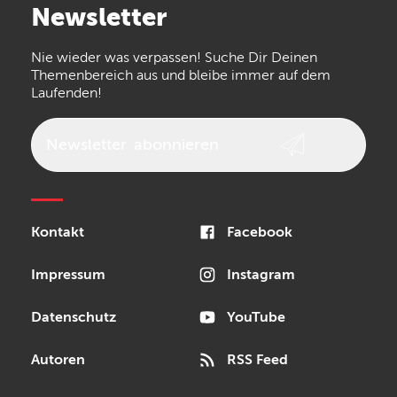
Newsletter
the t.bone
Thomann
Numark
Nie wieder was verpassen! Suche Dir Deinen
Walrus Audio
Epiphone
Themenbereich aus und bleibe immer auf dem
Laufenden!
beyerdynamic
AKG
DW
Vox
AKAI Professional
PRS
Newsletter
abonnieren
Audio-Technica
Presonus
Reloop
Rode
MXR
Kontakt
Facebook
Steinberg
Sonor
Blackstar
Impressum
Instagram
Datenschutz
YouTube
Autoren
RSS Feed