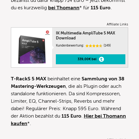
bezahlst du dafür knapp 714 Euro – jetzt bekommst
du es kurzweilig
bei Thomann
* für
115 Euro
.
Affiliate Links
IK Multimedia AmpliTube 5 MAX
Download
Kundenbewertung:
(149)
339,00€ bei
T-RackS 5 MAX
beinhaltet eine
Sammlung von
38
Mastering-Werkzeuge
n
, die als Plugin oder auch
standalone funktionieren. Da sind Kompressoren,
Limiter, EQ, Channel-Strips, Reverbs und mehr
dabei! Regulärer Preis: Knapp 595 Euro. Während
der Aktion bezahlst du
115 Euro
.
Hier bei Thomann
kaufen
*.