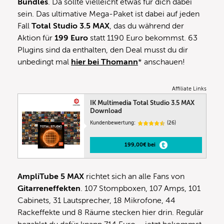
Bundles
. Da sollte vielleicht etwas für dich dabei
sein. Das ultimative Mega-Paket ist dabei auf jeden
Fall
Total Studio 3.5 MAX
, das du während der
Aktion für
199 Euro
statt 1190 Euro bekommst. 63
Plugins sind da enthalten, den Deal musst du dir
unbedingt mal
hier bei Thomann
* anschauen!
Affiliate Links
IK Multimedia Total Studio 3.5 MAX
Download
Kundenbewertung:
(26)
199,00€ bei
AmpliTube 5 MAX
richtet sich an alle Fans von
Gitarreneffekten
. 107 Stompboxen, 107 Amps, 101
Cabinets, 31 Lautsprecher, 18 Mikrofone, 44
Rackeffekte und 8 Räume stecken hier drin. Regulär