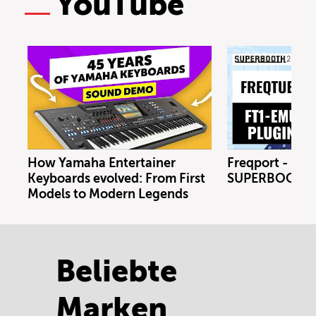
YouTube
How Yamaha Entertainer
Freqport - FT1
Keyboards evolved: From First
SUPERBOOTH 
Models to Modern Legends
Beliebte
Marken