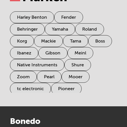
Harley Benton
Fender
Behringer
Yamaha
Roland
Korg
Mackie
Tama
Boss
Ibanez
Gibson
Meinl
Native Instruments
Shure
Zoom
Pearl
Mooer
tc electronic
Pioneer
Electro Harmonix
Universal Audio
Stairville
Sennheiser
Millenium
Bonedo
Arturia
IK Multimedia