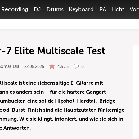
Recording
DJ
Drums
Keyboard
PA
Licht
Voc
7 Elite Multiscale Test
omas Dill
22.05.2025
4,5 / 5
0
tiscale ist eine siebensaitige E-Gitarre mit
ann es anders sein – für die härtere Gangart
Humbucker, eine solide Hipshot-Hardtail-Bridge
od-Burst-Finish sind die Hauptzutaten für kernige
mmung. Wie sie klingt, intoniert, und wie sie sich in
die Antworten.