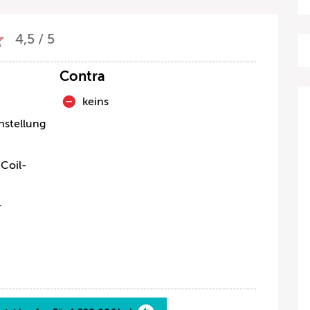
4,5 / 5
Contra
keins
nstellung
 Coil-
r