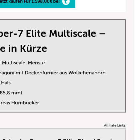
etzt kaufen Für 1.598,00€ bei
er-7 Elite Multiscale –
e in Kürze
it Multiscale-Mensur
hagoni mit Deckenfurnier aus Wölkchenahorn
Hals
685,8 mm)
dreas Humbucker
Affiliate Links