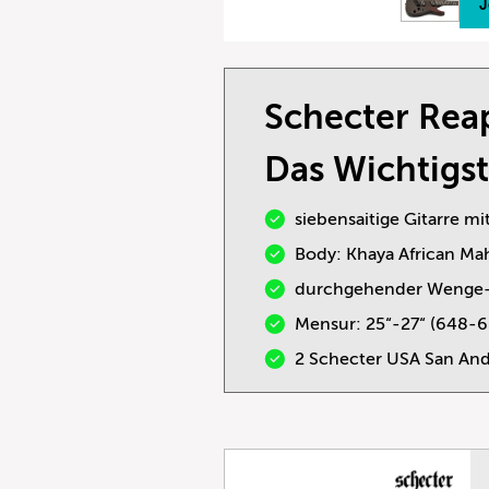
J
Schecter Reap
Das Wichtigst
siebensaitige Gitarre m
Body: Khaya African Ma
durchgehender Wenge-
Mensur: 25“-27“ (648-
2 Schecter USA San An