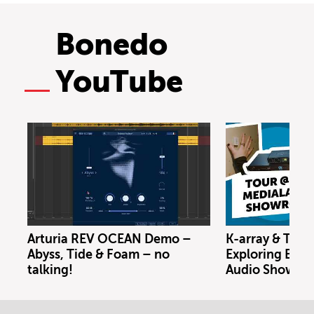
Bonedo
YouTube
Arturia REV OCEAN Demo –
K-array & Trin
Abyss, Tide & Foam – no
Exploring Berl
talking!
Audio Showro