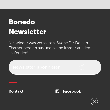
Electro Harmonix
Universal Audio
Stairville
Sennheiser
Millenium
Bonedo
Arturia
IK Multimedia
Newsletter
the t.bone
Thomann
Numark
Nie wieder was verpassen! Suche Dir Deinen
Walrus Audio
Epiphone
Themenbereich aus und bleibe immer auf dem
Laufenden!
beyerdynamic
AKG
DW
Vox
AKAI Professional
PRS
Newsletter
abonnieren
Audio-Technica
Presonus
Reloop
Rode
MXR
Kontakt
Facebook
Steinberg
Sonor
Blackstar
Impressum
Instagram