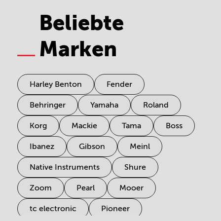
Beliebte
Marken
Harley Benton
Fender
Behringer
Yamaha
Roland
Korg
Mackie
Tama
Boss
Ibanez
Gibson
Meinl
Native Instruments
Shure
Zoom
Pearl
Mooer
tc electronic
Pioneer