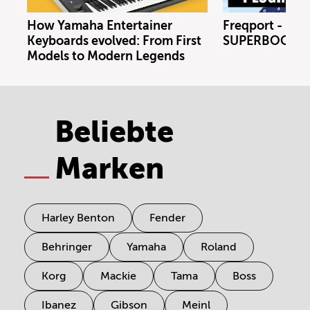
How Yamaha Entertainer
Freqport - FT1
Keyboards evolved: From First
SUPERBOOTH 
Models to Modern Legends
Beliebte
Marken
Harley Benton
Fender
Behringer
Yamaha
Roland
Korg
Mackie
Tama
Boss
Ibanez
Gibson
Meinl