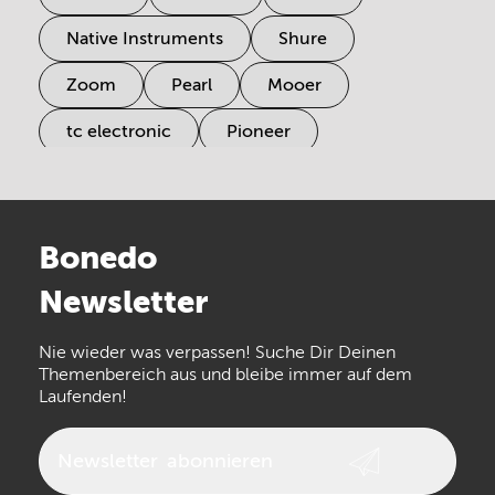
Native Instruments
Shure
Zoom
Pearl
Mooer
tc electronic
Pioneer
Electro Harmonix
Universal Audio
Stairville
Sennheiser
Millenium
Bonedo
Arturia
IK Multimedia
Newsletter
the t.bone
Thomann
Numark
Nie wieder was verpassen! Suche Dir Deinen
Walrus Audio
Epiphone
Themenbereich aus und bleibe immer auf dem
Laufenden!
beyerdynamic
AKG
DW
Vox
AKAI Professional
PRS
Newsletter
abonnieren