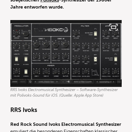
sowjetischen
Polivoks
-Synthesizer der 1980er
Jahre entworfen wurde.
RRS Ivoks Electromusical Synthesizer – Software-Synthesizer
mit Polivoks-Sound für iOS. (Quelle: Apple App Store)
RRS Ivoks
Red Rock Sound Ivoks Electromusical Synthesizer
emuliert die besonderen Eigenschaften klassischer