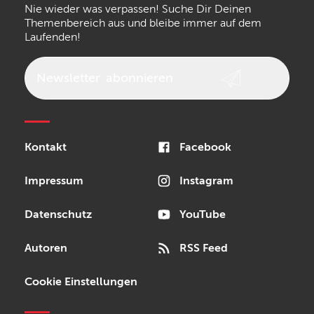
Nie wieder was verpassen! Suche Dir Deinen
Walrus Audio
Epiphone
Themenbereich aus und bleibe immer auf dem
Laufenden!
beyerdynamic
AKG
DW
Vox
AKAI Professional
PRS
Newsletter
abonnieren
Audio-Technica
Presonus
Reloop
Rode
MXR
Kontakt
Facebook
Steinberg
Sonor
Blackstar
Impressum
Instagram
Datenschutz
YouTube
Autoren
RSS Feed
Cookie Einstellungen