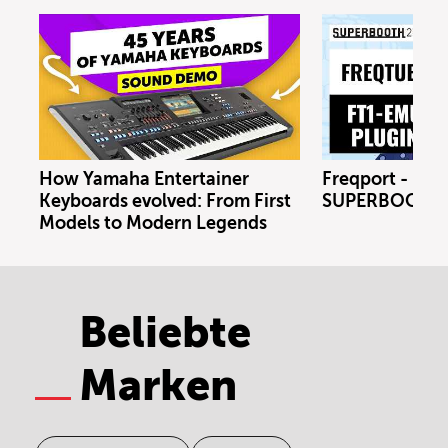
How Yamaha Entertainer
Freqport - FT1
Keyboards evolved: From First
SUPERBOOTH 
Models to Modern Legends
Beliebte
Marken