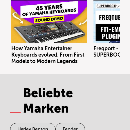
How Yamaha Entertainer
Freqport - FT1
Keyboards evolved: From First
SUPERBOOTH 
Models to Modern Legends
Beliebte
Marken
Harley Benton
Fender