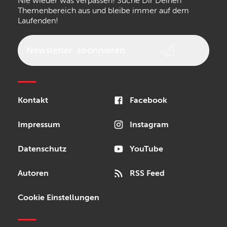
Nie wieder was verpassen! Suche Dir Deinen
Walrus Audio
Epiphone
Themenbereich aus und bleibe immer auf dem
Laufenden!
beyerdynamic
AKG
DW
Vox
AKAI Professional
PRS
Newsletter
abonnieren
Audio-Technica
Presonus
Reloop
Rode
MXR
Kontakt
Facebook
Steinberg
Sonor
Blackstar
Impressum
Instagram
Datenschutz
YouTube
Autoren
RSS Feed
Cookie Einstellungen