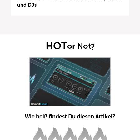
und DJs
HOT
or Not
?
Wie heiß findest Du diesen Artikel?