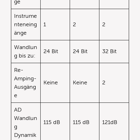
ge
Instrume
nteneing
1
2
2
änge
Wandlun
24 Bit
24 Bit
32 Bit
g bis zu:
Re-
Amping-
Keine
Keine
2
Ausgäng
e
AD
Wandlun
115 dB
115 dB
121dB
g
Dynamik