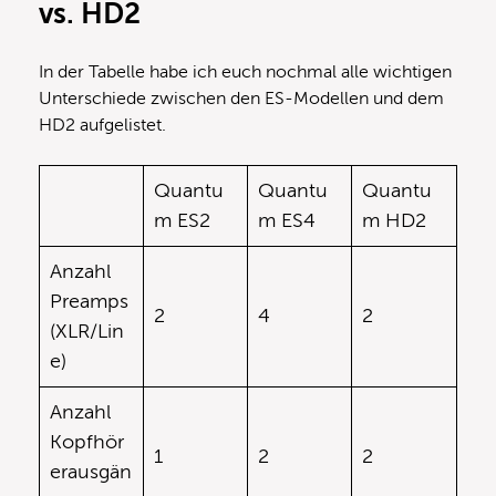
vs. HD2
In der Tabelle habe ich euch nochmal alle wichtigen
Unterschiede zwischen den ES-Modellen und dem
HD2 aufgelistet.
Quantu
Quantu
Quantu
m ES2
m ES4
m HD2
Anzahl
Preamps
2
4
2
(XLR/Lin
e)
Anzahl
Kopfhör
1
2
2
erausgän