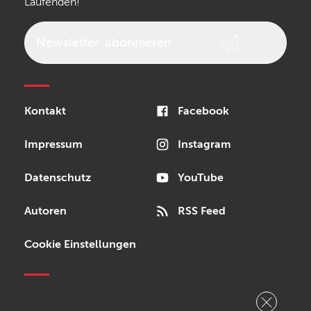
Laufenden!
beyerdynamic
AKG
DW
Vox
AKAI Professional
PRS
Newsletter
abonnieren
Audio-Technica
Presonus
Reloop
Rode
MXR
Kontakt
Facebook
Steinberg
Sonor
Blackstar
Impressum
Instagram
Datenschutz
YouTube
Autoren
RSS Feed
Cookie Einstellungen
Copyright © 2026 Bonedo