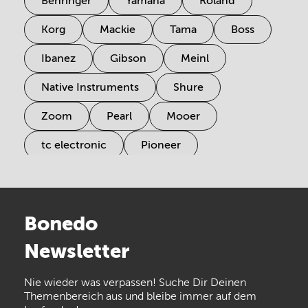
Behringer
Yamaha
Roland
Korg
Mackie
Tama
Boss
Ibanez
Gibson
Meinl
Native Instruments
Shure
Zoom
Pearl
Mooer
tc electronic
Pioneer
Electro Harmonix
Universal Audio
Stairville
Sennheiser
Millenium
Bonedo
Arturia
IK Multimedia
Newsletter
the t.bone
Thomann
Numark
Nie wieder was verpassen! Suche Dir Deinen
Walrus Audio
Epiphone
Themenbereich aus und bleibe immer auf dem