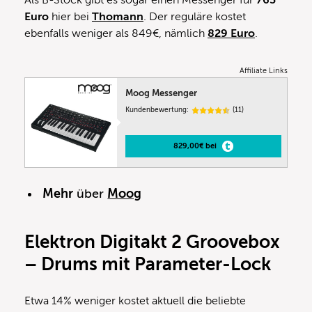
Als B-Stock gibt es sogar einen Messenger für
765
Euro
hier bei
Thomann
. Der reguläre kostet
ebenfalls weniger als 849€, nämlich
829 Euro
.
Affiliate Links
Moog Messenger
Kundenbewertung:
(11)
829,00€ bei
Mehr
über
Moog
Elektron Digitakt 2 Groovebox
– Drums mit Parameter-Lock
Etwa 14% weniger kostet aktuell die beliebte