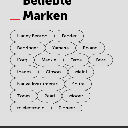
Beliebte
Marken
Harley Benton
Fender
Behringer
Yamaha
Roland
Korg
Mackie
Tama
Boss
Ibanez
Gibson
Meinl
Native Instruments
Shure
Zoom
Pearl
Mooer
tc electronic
Pioneer
Electro Harmonix
Universal Audio