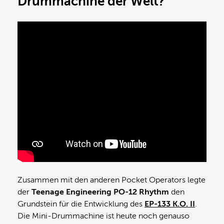
Drummachine der Welt?
Zusammen mit den anderen Pocket Operators legte
der
Teenage Engineering PO-12 Rhythm
den
Grundstein für die Entwicklung des
EP-133 K.O. II
.
Die Mini-Drummachine ist heute noch genauso