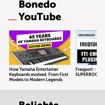
Bonedo
YouTube
How Yamaha Entertainer
Freqport - FT1
Keyboards evolved: From First
SUPERBOOTH 
Models to Modern Legends