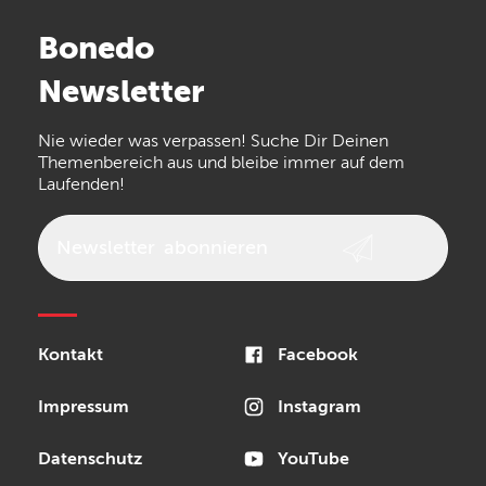
Stairville
Sennheiser
Millenium
Bonedo
Arturia
IK Multimedia
Newsletter
the t.bone
Thomann
Numark
Nie wieder was verpassen! Suche Dir Deinen
Walrus Audio
Epiphone
Themenbereich aus und bleibe immer auf dem
Laufenden!
beyerdynamic
AKG
DW
Vox
AKAI Professional
PRS
Newsletter
abonnieren
Audio-Technica
Presonus
Reloop
Rode
MXR
Kontakt
Facebook
Steinberg
Sonor
Blackstar
Impressum
Instagram
Datenschutz
YouTube