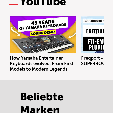
YouTube
How Yamaha Entertainer
Freqport - FT1
Keyboards evolved: From First
SUPERBOOTH 
Models to Modern Legends
Beliebte
Marken