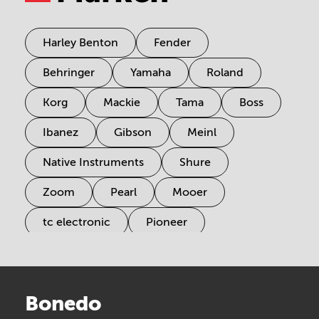
Harley Benton
Fender
Behringer
Yamaha
Roland
Korg
Mackie
Tama
Boss
Ibanez
Gibson
Meinl
Native Instruments
Shure
Zoom
Pearl
Mooer
tc electronic
Pioneer
Electro Harmonix
Universal Audio
Stairville
Sennheiser
Millenium
Bonedo
Arturia
IK Multimedia