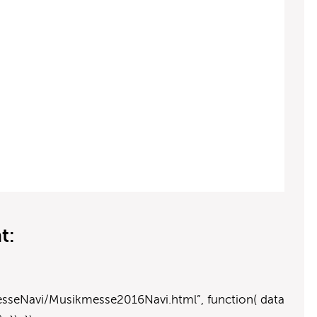
t:
messeNavi/Musikmesse2016Navi.html”, function( data