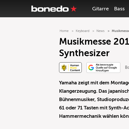
Gitarre
Bass
Home
Keyboard
News
Musikmess
Musikmesse 20
Synthesizer
B
Yamaha zeigt mit dem Montage
Klangerzeugung. Das japanisc
Bühnenmusiker, Studioproduze
61 oder 71 Tasten mit Synth-Ac
Hammermechanik wählen kön