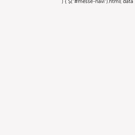
) { $(“#messe-navi”).html( data );