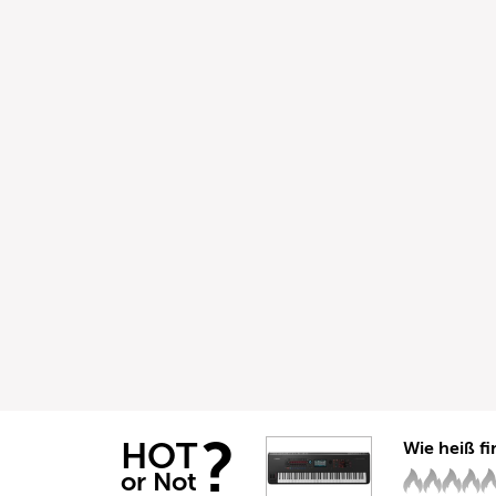
?
HOT
Wie heiß fi
or Not