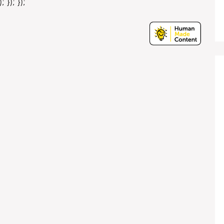
 }); });