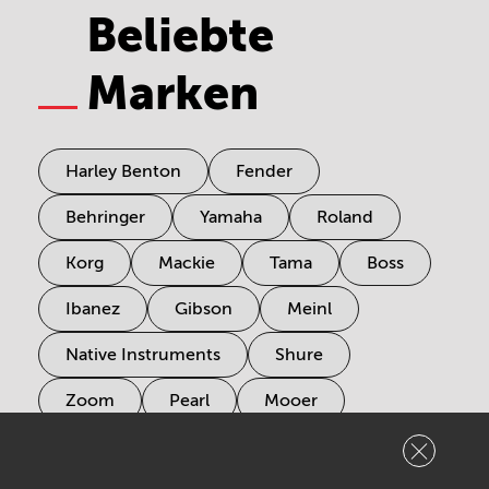
Beliebte
Marken
Harley Benton
Fender
Behringer
Yamaha
Roland
Korg
Mackie
Tama
Boss
Ibanez
Gibson
Meinl
Native Instruments
Shure
Zoom
Pearl
Mooer
tc electronic
Pioneer