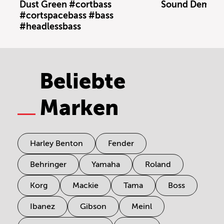
Dust Green #cortbass
Sound Demo (n
#cortspacebass #bass
#headlessbass
Beliebte
Marken
Harley Benton
Fender
Behringer
Yamaha
Roland
Korg
Mackie
Tama
Boss
Ibanez
Gibson
Meinl