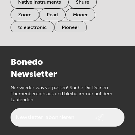
Native Instruments
Shure
Zoom
Pearl
Mooer
tc electronic
Pioneer
Electro Harmonix
Universal Audio
Stairville
Sennheiser
Millenium
Bonedo
Arturia
IK Multimedia
Newsletter
the t.bone
Thomann
Numark
Nie wieder was verpassen! Suche Dir Deinen
Walrus Audio
Epiphone
Themenbereich aus und bleibe immer auf dem
Laufenden!
beyerdynamic
AKG
DW
Vox
AKAI Professional
PRS
Newsletter
abonnieren
Audio-Technica
Presonus