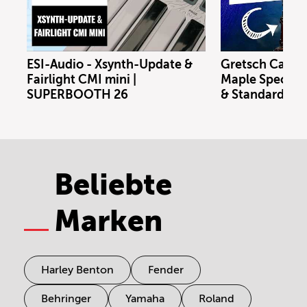
ESI-Audio - Xsynth-Update &
Gretsch Catal
Fairlight CMI mini |
Maple Special E
SUPERBOOTH 26
& Standard Kit
Beliebte
Marken
Harley Benton
Fender
Behringer
Yamaha
Roland