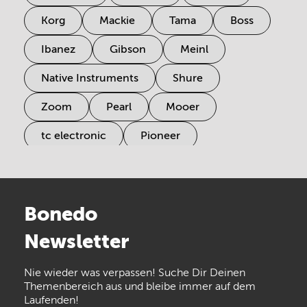
Korg
Mackie
Tama
Boss
Ibanez
Gibson
Meinl
Native Instruments
Shure
Zoom
Pearl
Mooer
tc electronic
Pioneer
Electro Harmonix
Universal Audio
Stairville
Sennheiser
Millenium
Bonedo
Arturia
IK Multimedia
Newsletter
the t.bone
Thomann
Numark
Nie wieder was verpassen! Suche Dir Deinen
Walrus Audio
Epiphone
Themenbereich aus und bleibe immer auf dem
Laufenden!