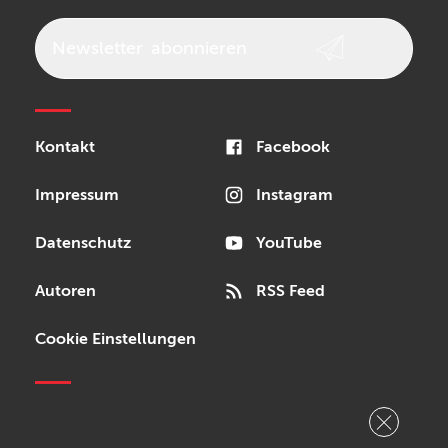
beyerdynamic
AKG
DW
Vox
AKAI Professional
PRS
Newsletter
abonnieren
Audio-Technica
Presonus
Reloop
Rode
MXR
Kontakt
Facebook
Steinberg
Sonor
Blackstar
Impressum
Instagram
Datenschutz
YouTube
Autoren
RSS Feed
Cookie Einstellungen
Copyright © 2026 Bonedo