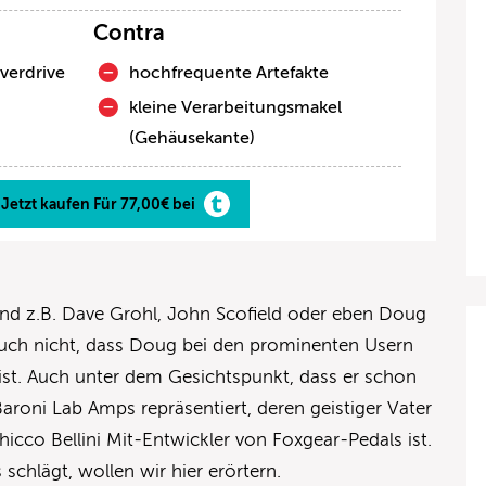
Contra
verdrive
hochfrequente Artefakte
kleine Verarbeitungsmakel
(Gehäusekante)
Jetzt kaufen Für 77,00€ bei
ind z.B. Dave Grohl, John Scofield oder eben Doug
 auch nicht, dass Doug bei den prominenten Usern
 ist. Auch unter dem Gesichtspunkt, dass er schon
 Baroni Lab Amps repräsentiert, deren geistiger Vater
cco Bellini Mit-Entwickler von Foxgear-Pedals ist.
s schlägt, wollen wir hier erörtern.