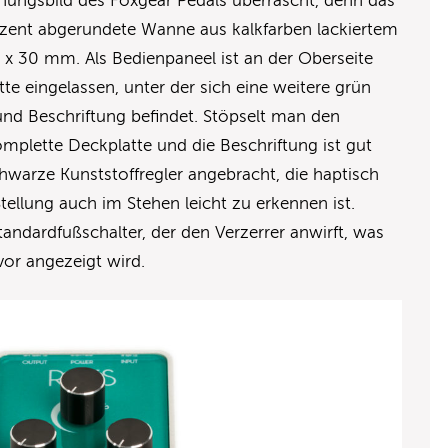
ungsbild des Foxgear Pedals überrascht, denn das
dezent abgerundete Wanne aus kalkfarben lackiertem
 x 30 mm. Als Bedienpaneel ist an der Oberseite
tte eingelassen, unter der sich eine weitere grün
 und Beschriftung befindet. Stöpselt man den
omplette Deckplatte und die Beschriftung ist gut
chwarze Kunststoffregler angebracht, die haptisch
ellung auch im Stehen leicht zu erkennen ist.
tandardfußschalter, der den Verzerrer anwirft, was
vor angezeigt wird.