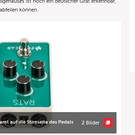
llgehäuses ist noch ein deutlicher Grat erkennbar,
abfeilen können.
mt auf die Stirnseite des Pedals
2 Bilder