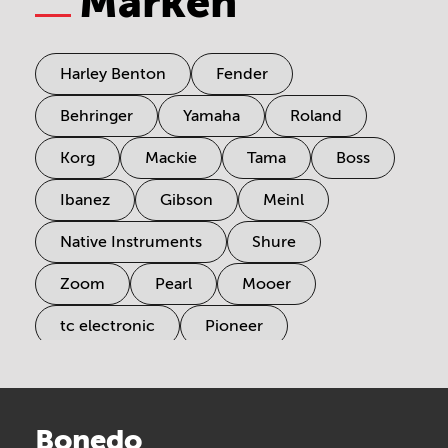
Marken
Harley Benton
Fender
Behringer
Yamaha
Roland
Korg
Mackie
Tama
Boss
Ibanez
Gibson
Meinl
Native Instruments
Shure
Zoom
Pearl
Mooer
tc electronic
Pioneer
Electro Harmonix
Universal Audio
Stairville
Sennheiser
Millenium
Bonedo