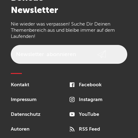
Arturia
IK Multimedia
Newsletter
the t.bone
Thomann
Numark
Nie wieder was verpassen! Suche Dir Deinen
Walrus Audio
Epiphone
Themenbereich aus und bleibe immer auf dem
Laufenden!
beyerdynamic
AKG
DW
Vox
AKAI Professional
PRS
Newsletter
abonnieren
Audio-Technica
Presonus
Reloop
Rode
MXR
Kontakt
Facebook
Steinberg
Sonor
Blackstar
Impressum
Instagram
Datenschutz
YouTube
Autoren
RSS Feed