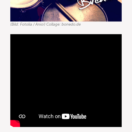
(Bild: Fotolia / Anioł) Collage: bonedo.de