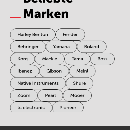
Marken
Harley Benton
Fender
Behringer
Yamaha
Roland
Korg
Mackie
Tama
Boss
Ibanez
Gibson
Meinl
Native Instruments
Shure
Zoom
Pearl
Mooer
tc electronic
Pioneer
Electro Harmonix
Universal Audio