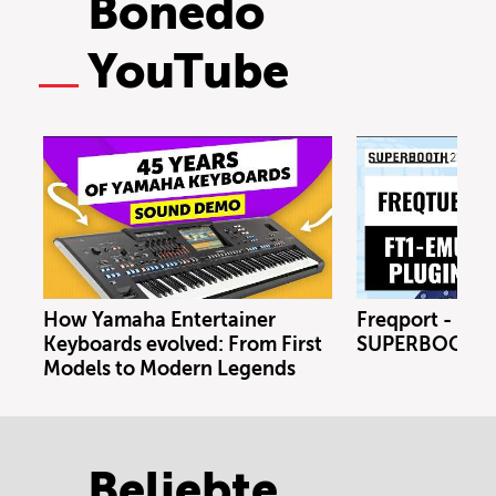
Bonedo
YouTube
How Yamaha Entertainer
Freqport - FT1
Keyboards evolved: From First
SUPERBOOTH 
Models to Modern Legends
Beliebte