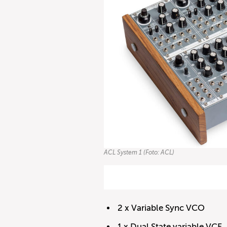
ACL System 1 (Foto: ACL)
2 x Variable Sync VCO
1 x Dual State variable VCF