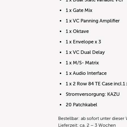
1 x Gate Mix
1 x VC Panning Amplifier
1 x Oktave
1 x Envelope x 3
1 x VC Dual Delay
1 x M/S- Matrix
1 x Audio Interface
1 x 2 Row 84 TE Case incl.
Stromversorgung: KAZU
20 Patchkabel
Bestellbar: ab sofort
unter dieser
Lieferzeit: ca. 2 – 3 Wochen