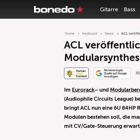
Gitarre
Bass
Home
Keyboard
News
ACL veröffe
ACL veröffentli
Modularsynthes
Mi
Im
Eurorack
– und
Modularber
(Audiophile Circuits League) 
bringt ACL nun eine 6U 84HP 
Modulen bestehen soll, die ma
mit CV/Gate-Steuerung erwart