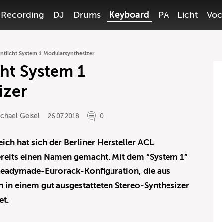
Recording
DJ
Drums
Keyboard
PA
Licht
Voc
ntlicht System 1 Modularsynthesizer
cht System 1
izer
chael Geisel
26.07.2018
0
eich
hat sich der Berliner Hersteller
ACL
bereits einen Namen gemacht. Mit dem “System 1”
Readymade-Eurorack-Konfiguration, die aus
n in einem gut ausgestatteten Stereo-Synthesizer
et.