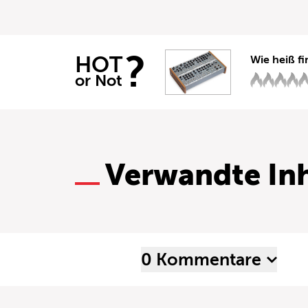
?
HOT
Wie heiß fi
or Not
Verwandte Inh
0 Kommentare