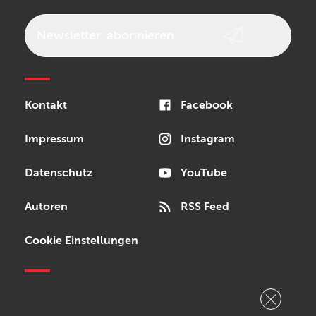
beyerdynamic
AKG
DW
Vox
AKAI Professional
PRS
Newsletter
abonnieren
Audio-Technica
Presonus
Reloop
Rode
MXR
Kontakt
Facebook
Steinberg
Sonor
Blackstar
Impressum
Instagram
Datenschutz
YouTube
Autoren
RSS Feed
Cookie Einstellungen
Copyright © 2026 Bonedo