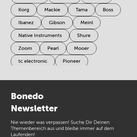
Korg
Mackie
Tama
Boss
Ibanez
Gibson
Meinl
Native Instruments
Shure
Zoom
Pearl
Mooer
tc electronic
Pioneer
Electro Harmonix
Universal Audio
Stairville
Sennheiser
Millenium
Bonedo
Arturia
IK Multimedia
Newsletter
the t.bone
Thomann
Numark
Nie wieder was verpassen! Suche Dir Deinen
Walrus Audio
Epiphone
Themenbereich aus und bleibe immer auf dem
Laufenden!