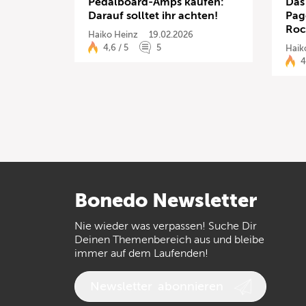
Pedalboard-Amps kaufen:
Das
Darauf solltet ihr achten!
Pag
Roc
Haiko Heinz
19.02.2026
4,6 / 5
5
Haik
4
Bonedo
Newsletter
Nie wieder was verpassen! Suche Dir
Deinen Themenbereich aus und bleibe
immer auf dem Laufenden!
Newsletter
abonnieren