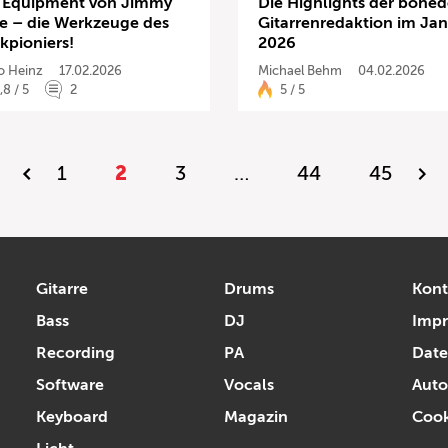
 Equipment von Jimmy
Die Highlights der bone
e – die Werkzeuge des
Gitarrenredaktion im Ja
kpioniers!
2026
o Heinz
17.02.2026
Michael Behm
04.02.2026
,8 / 5
2
5 / 5
1
2
3
…
44
45
Gitarre
Drums
Kont
Bass
DJ
Imp
Recording
PA
Date
Software
Vocals
Auto
Keyboard
Magazin
Cook