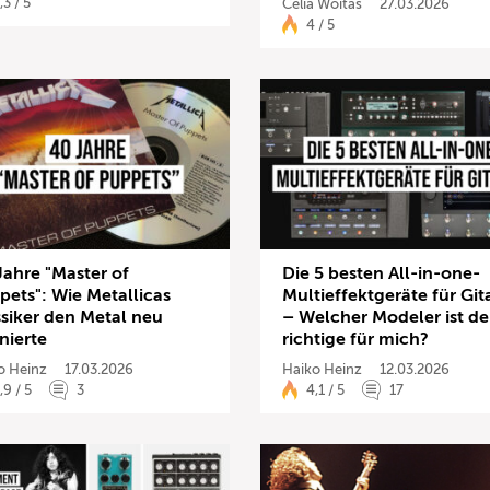
,3 / 5
Celia Woitas
27.03.2026
4 / 5
Jahre "Master of
Die 5 besten All-in-one-
pets": Wie Metallicas
Multieffektgeräte für Git
ssiker den Metal neu
– Welcher Modeler ist de
nierte
richtige für mich?
o Heinz
17.03.2026
Haiko Heinz
12.03.2026
,9 / 5
3
4,1 / 5
17