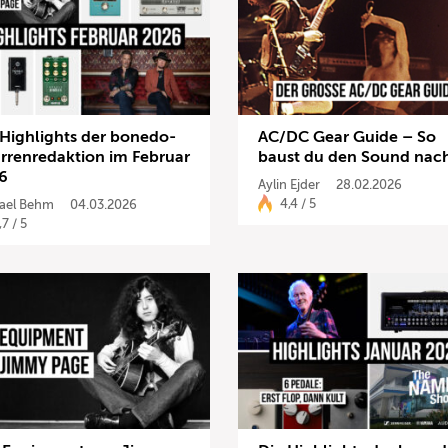
 Highlights der bonedo-
AC/DC Gear Guide – So
arrenredaktion im Februar
baust du den Sound nac
6
Aylin Ejder
28.02.2026
4,4 / 5
ael Behm
04.03.2026
,7 / 5