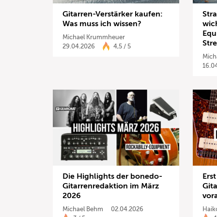
Gitarren-Verstärker kaufen:
Str
Was muss ich wissen?
wic
Equ
Michael Krummheuer
Str
29.04.2026
4,5 / 5
Mich
16.0
Die Highlights der bonedo-
Erst
Gitarrenredaktion im März
Gita
2026
vor
Michael Behm
02.04.2026
Haik