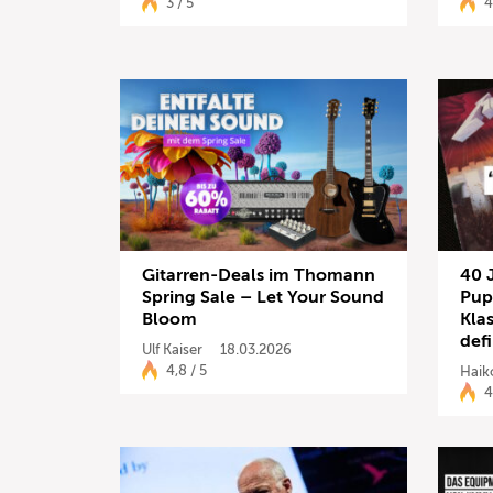
3 / 5
4
Gitarren-Deals im Thomann
40 
Spring Sale – Let Your Sound
Pup
Bloom
Kla
defi
Ulf Kaiser
18.03.2026
4,8 / 5
Haik
4