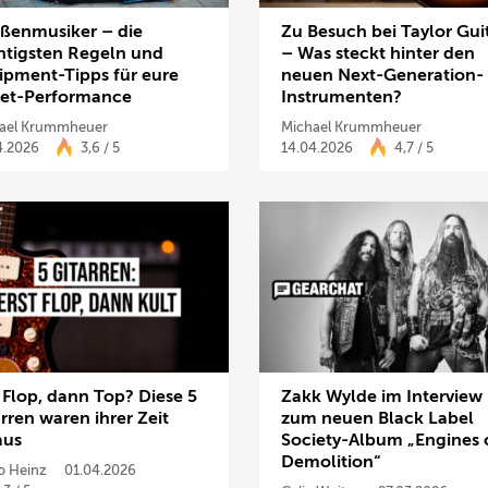
aßenmusiker – die
Zu Besuch bei Taylor Gui
htigsten Regeln und
– Was steckt hinter den
ipment-Tipps für eure
neuen Next-Generation-
eet-Performance
Instrumenten?
ael Krummheuer
Michael Krummheuer
4.2026
3,6 / 5
14.04.2026
4,7 / 5
 Flop, dann Top? Diese 5
Zakk Wylde im Interview
rren waren ihrer Zeit
zum neuen Black Label
aus
Society-Album „Engines 
Demolition“
o Heinz
01.04.2026