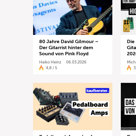
80 Jahre David Gilmour –
Die
Der Gitarrist hinter dem
Git
Sound von Pink Floyd
202
Haiko Heinz
06.03.2026
Mich
4,8 / 5
3