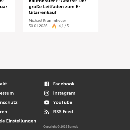
do-
Kaufberater E-Gitarre: Der
nuar
große Leitfaden zum E-
Gitarrenkauf
Michael Krummheuer
30.01.2026
4,1 / 5
akt
Facebook
ressum
Instagram
nschutz
YouTube
ren
RSS Feed
ie Einstellungen
Copyright © 2026 Bonedo