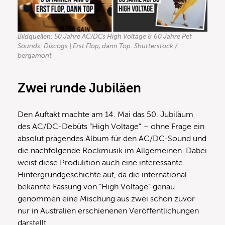
Bildquellen: 50 Jahre AC/DCs High Voltage & 60 Jahre Pet
Sounds: Discogs | Erst Flop, dann Top: Shutterstock /
bergamont
Zwei runde Jubiläen
Den Auftakt machte am 14. Mai das 50. Jubiläum
des AC/DC-Debüts “High Voltage” – ohne Frage ein
absolut prägendes Album für den AC/DC-Sound und
die nachfolgende Rockmusik im Allgemeinen. Dabei
weist diese Produktion auch eine interessante
Hintergrundgeschichte auf, da die international
bekannte Fassung von “High Voltage” genau
genommen eine Mischung aus zwei schon zuvor
nur in Australien erschienenen Veröffentlichungen
darstellt.