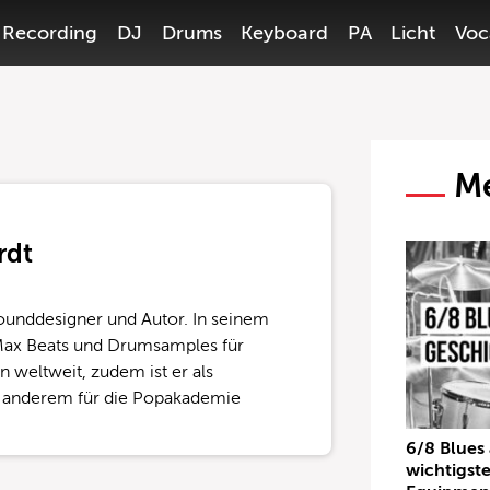
Recording
DJ
Drums
Keyboard
PA
Licht
Voc
Me
rdt
unddesigner und Autor. In seinem
Max Beats und Drumsamples für
 weltweit, zudem ist er als
r anderem für die Popakademie
6/8 Blues
wichtigst