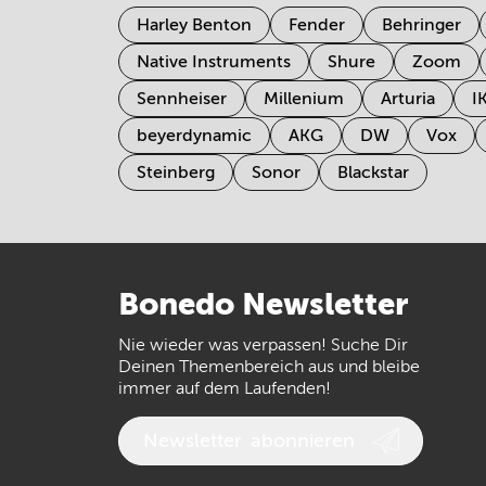
Harley Benton
Fender
Behringer
Native Instruments
Shure
Zoom
Sennheiser
Millenium
Arturia
I
beyerdynamic
AKG
DW
Vox
Steinberg
Sonor
Blackstar
Bonedo
Newsletter
Nie wieder was verpassen! Suche Dir
Deinen Themenbereich aus und bleibe
immer auf dem Laufenden!
Newsletter
abonnieren