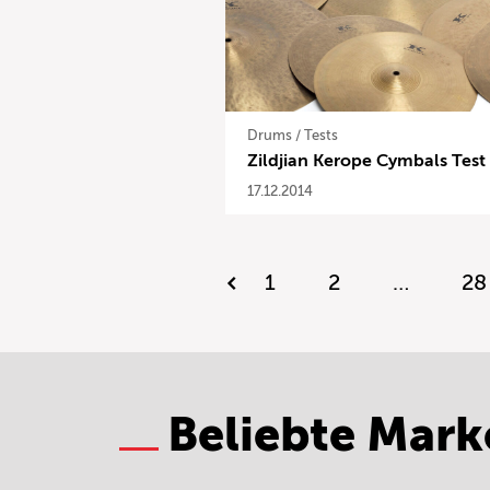
Drums
/
Tests
Zildjian Kerope Cymbals Test
17.12.2014
1
2
…
28
Beliebte Mark