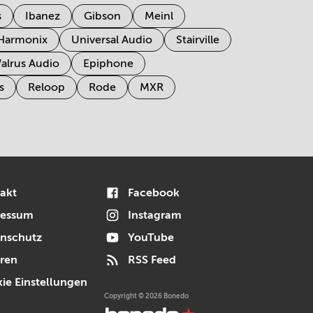
s
Ibanez
Gibson
Meinl
 Harmonix
Universal Audio
Stairville
alrus Audio
Epiphone
s
Reloop
Rode
MXR
akt
Facebook
ressum
Instagram
nschutz
YouTube
ren
RSS Feed
ie Einstellungen
Copyright © 2026 Bonedo