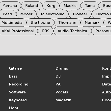
Yamaha
Roland
Korg
Mackie
Tama
Bos
Pearl
Mooer
tc electronic
Pioneer
Electro
K Multimedia
the t.bone
Thomann
Numark
W
AKAI Professional
PRS
Audio-Technica
Presonu
Gitarre
Drums
Kont
Bass
DJ
Imp
Recording
PA
Date
Software
Vocals
Auto
Keyboard
Magazin
Cook
Licht