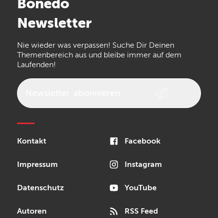
Bonedo
Arturia
IK Multimedia
Newsletter
the t.bone
Thomann
Numark
Nie wieder was verpassen! Suche Dir Deinen
Walrus Audio
Epiphone
Themenbereich aus und bleibe immer auf dem
Laufenden!
beyerdynamic
AKG
DW
Vox
AKAI Professional
PRS
Newsletter
abonnieren
Audio-Technica
Presonus
Reloop
Rode
MXR
Kontakt
Facebook
Steinberg
Sonor
Blackstar
Impressum
Instagram
Datenschutz
YouTube
Autoren
RSS Feed