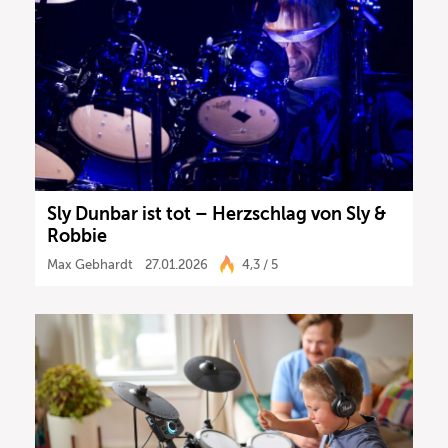
Sly Dunbar ist tot – Herzschlag von Sly &
Robbie
Max Gebhardt
27.01.2026
4,3 / 5