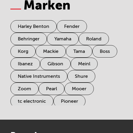
Marken
Harley Benton
Fender
Behringer
Yamaha
Roland
Korg
Mackie
Tama
Boss
Ibanez
Gibson
Meinl
Native Instruments
Shure
Zoom
Pearl
Mooer
tc electronic
Pioneer
Electro Harmonix
Universal Audio
Stairville
Sennheiser
Millenium