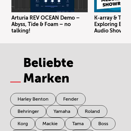
Arturia REV OCEAN Demo –
K-array & Trin
Abyss, Tide & Foam – no
Exploring Berl
talking!
Audio Showro
Beliebte
Marken
Harley Benton
Fender
Behringer
Yamaha
Roland
Korg
Mackie
Tama
Boss