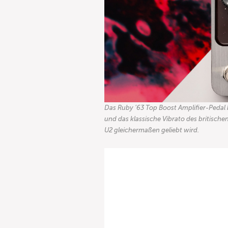
Das Ruby ’63 Top Boost Amplifier-Pedal 
und das klassische Vibrato des britisch
U2 gleichermaßen geliebt wird.