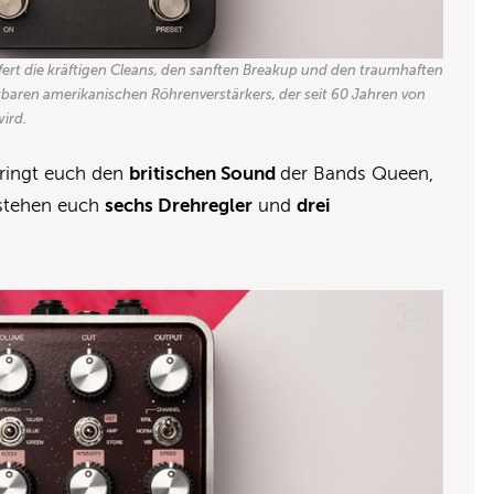
efert die kräftigen Cleans, den sanften Breakup und den traumhaften
tbaren amerikanischen Röhrenverstärkers, der seit 60 Jahren von
ird.
bringt euch den
britischen Sound
der Bands Queen,
 stehen euch
sechs Drehregler
und
drei