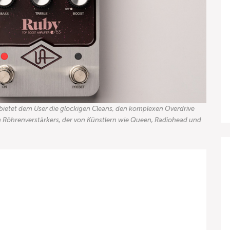
bietet dem User die glockigen Cleans, den komplexen Overdrive
en Röhrenverstärkers, der von Künstlern wie Queen, Radiohead und