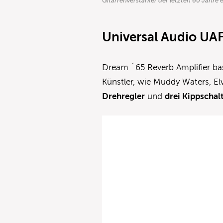
Gitarrenverstärker der letzten 60 Jahre e
Universal Audio U
Dream ´65 Reverb Amplifier ba
Künstler, wie Muddy Waters, El
Drehregler
und
drei Kippschal