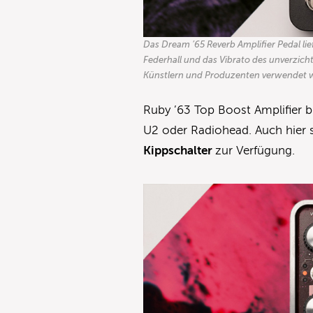
Das Dream ’65 Reverb Amplifier Pedal li
Federhall und das Vibrato des unverzich
Künstlern und Produzenten verwendet w
Ruby ’63 Top Boost Amplifier 
U2 oder Radiohead. Auch hier
Kippschalter
zur Verfügung.