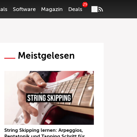
29
als
Software
Magazin
Deals
Meistgelesen
String Skipping lernen: Arpeggios,
Pentatonik und Tapping Schritt für