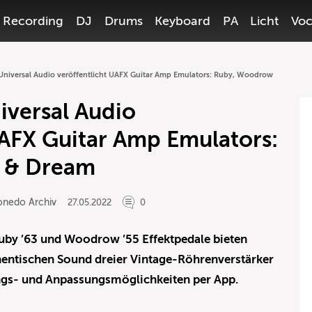
Recording
DJ
Drums
Keyboard
PA
Licht
Voc
niversal Audio veröffentlicht UAFX Guitar Amp Emulators: Ruby, Woodrow
versal Audio
UAFX Guitar Amp Emulators:
 & Dream
onedo Archiv
27.05.2022
0
uby ’63 und Woodrow ’55 Effektpedale bieten
entischen Sound dreier Vintage-Röhrenverstärker
gs- und Anpassungsmöglichkeiten per App.