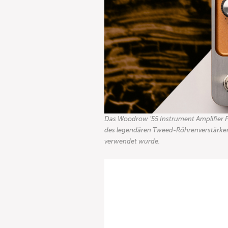
Das Woodrow ’55 Instrument Amplifier P
des legendären Tweed-Röhrenverstärkers
verwendet wurde.