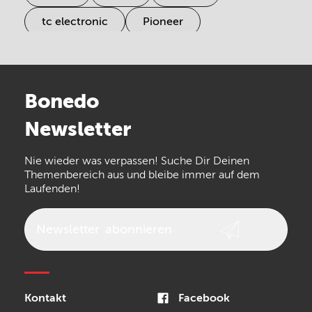
tc electronic
Pioneer
Electro Harmonix
Universal Audio
Stairville
Sennheiser
Millenium
Bonedo
Arturia
IK Multimedia
Newsletter
the t.bone
Thomann
Numark
Nie wieder was verpassen! Suche Dir Deinen
Walrus Audio
Epiphone
Themenbereich aus und bleibe immer auf dem
Laufenden!
beyerdynamic
AKG
DW
Vox
AKAI Professional
PRS
Newsletter
abonnieren
Audio-Technica
Presonus
Reloop
Rode
MXR
Kontakt
Facebook