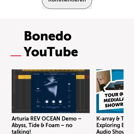
Bonedo
YouTube
Arturia REV OCEAN Demo –
K-array & Trin
Abyss, Tide & Foam – no
Exploring Berl
talking!
Audio Showro